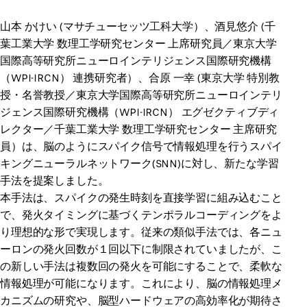
山本 かけい (マサチューセッツ工科大学）、酒見悠介 (千
葉工業大学 数理工学研究センター 上席研究員／東京大学
国際高等研究所ニューロインテリジェンス国際研究機構
（WPI-IRCN） 連携研究者）、合原 一幸 (東京大学 特別教
授・名誉教授／東京大学国際高等研究所ニューロインテリ
ジェンス国際研究機構（WPI-IRCN） エグゼクティブディ
レクター／千葉工業大学 数理工学研究センター 主席研究
員）は、脳のようにスパイク信号で情報処理を行うスパイ
キングニューラルネットワーク(SNN)に対し、新たな学習
手法を提案しました。
本手法は、スパイクの発生時刻を直接学習に組み込むこと
で、発火タイミングに基づくテンポラルコーディングをよ
り理想的な形で実現します。従来の類似手法では、各ニュ
ーロンの発火回数が１回以下に制限されていましたが、こ
の新しい手法は複数回の発火を可能にすることで、柔軟な
情報処理が可能になります。これにより、脳の情報処理メ
カニズムの研究や、脳型ハードウェアの高効率化が期待さ