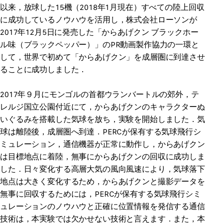
以来，放球した15機（2018年1月現在）すべての陸上回収
に成功しているノウハウを活用し，株式会社ローソンが
2017年12月5日に発売した「からあげクン ブラックホー
ル味（ブラックペッパー）」のPR動画製作協力の一環と
して，世界で初めて「からあげクン」を成層圏に到達させ
ることに成功しました．
2017年９月にモンゴルの首都ウランバートルの郊外，テ
レルジ国立公園付近にて，からあげクンのキャラクターぬ
いぐるみを搭載した気球を放ち，実験を開始しました．気
球は離陸後，成層圏へ到達．PERCが保有する気球飛行シ
ミュレーション，通信機器が正常に動作し，からあげクン
は目標地点に着陸，無事にからあげクンの回収に成功しま
した．日々変化する高層大気の風向風速により，気球落下
地点は大きく変化するため，からあげクンと撮影データを
無事に回収するためには，PERCが保有する気球飛行シミ
ュレーションのノウハウと正確に位置情報を発信する通信
技術は，本実験では欠かせない技術と言えます．また，本