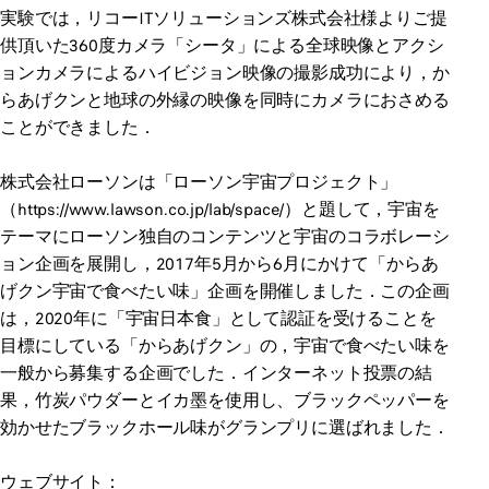
実験では，リコーITソリューションズ株式会社様よりご提
供頂いた360度カメラ「シータ」による全球映像とアクシ
ョンカメラによるハイビジョン映像の撮影成功により，か
らあげクンと地球の外縁の映像を同時にカメラにおさめる
ことができました．
株式会社ローソンは「ローソン宇宙プロジェクト」
（https://www.lawson.co.jp/lab/space/）と題して，宇宙を
テーマにローソン独自のコンテンツと宇宙のコラボレーシ
ョン企画を展開し，2017年5月から6月にかけて「からあ
げクン宇宙で食べたい味」企画を開催しました．この企画
は，2020年に「宇宙日本食」として認証を受けることを
目標にしている「からあげクン」の，宇宙で食べたい味を
一般から募集する企画でした．インターネット投票の結
果，竹炭パウダーとイカ墨を使用し、ブラックペッパーを
効かせたブラックホール味がグランプリに選ばれました．
ウェブサイト：