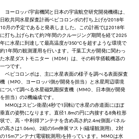
ヨーロッパ宇宙機関と日本の宇宙航空研究開発機構は、
日欧共同水星探査計画ベピコロンボの打ち上げが2018年
10月の予定であると発表しました。この計画では2018年
に打ち上げられて約7年間のクルージング期間を経て2025
年に水星に到達して最高温度が350℃を超すような環境で
約1年間の観測運用を行います。千葉工大が開発に関わっ
た水星ダストモニター（MDM）は、その科学搭載機器の
一つです。
ベピコロンボは、主に水星表面の様子を調べる表面探査
機（MPO、ヨーロッパ側が開発を担当）と水星周辺環境
について調べる水星磁気圏探査機（MMO、日本側が開発
を担当）の2機編成です。
MMOはスピン衛星(4秒で1回転)で水星の赤道面にほぼ
垂直の姿勢になります。直径1.8mの円に内接する8角柱形
状で、高・中利得アンテナを含め高さ約2.4m(側面パネル
の高さは1.06m)、2組の5m伸展マスト(磁場観測用)、2対
の15mアンテナ(電場観測用)を持っています。MMOは水