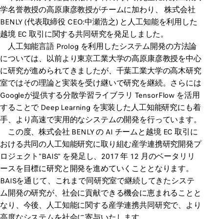
学名誉教授の高原康彦教授がチームに加わり、 株式会社
BENLY (代表取締役 CEO:中瀬浩之) と人工知能を利用した
越境 EC 取引に関する共同研究を発足しました。
人工知能言語 Prolog を利用したシステム開発の方法論
については、以前より東京工業大学の高原康彦教授を中心
に研究が進められてきましたが、千葉工業大学の高木研究
室ではその理論と実装を受け継いで研究を継続。さらには
Googleが提供する分散学習ライブラリ TensorFlow を活用
することで Deep Learning を実装した人工知能研究にも着
手、より高速で実用的なシステムの開発を行っています。
この度、株式会社 BENLY の AI チームと越境 EC 取引に
おける共同の人工知能研究に取り組む産学連携研究開発プ
ロジェクト"BAIS" を発足し、2017 年 12 月のベータリリ
ースを目標に研究と開発を進めていくこととなります。
BAISを通じて、これまで同研究室で継続してきたシステ
ム開発の研究が、社会に貢献できる機会に恵まれることと
なり、今後、人工知能に関する産学連携共同研究で、より
高度なシステムを社会に寄与いたします。