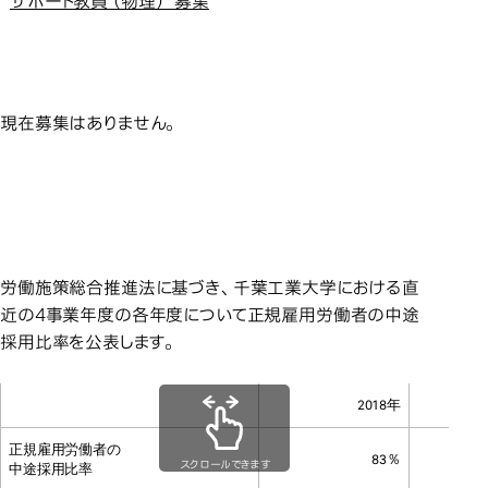
サポート教員（物理） 募集
研究員
研究員
現在募集はありません。
労働施策総
労働施策総合推進法に基づ
労働施策総合推進法に基づ
く中途採用比率の公表
く中途採用比率の公表
労働施策総合推進法に基づき、千葉工業大学における直
近の4事業年度の各年度について正規雇用労働者の中途
採用比率を公表します。
2018年
正規雇用労働者の
83％
スクロールできます
中途採用比率