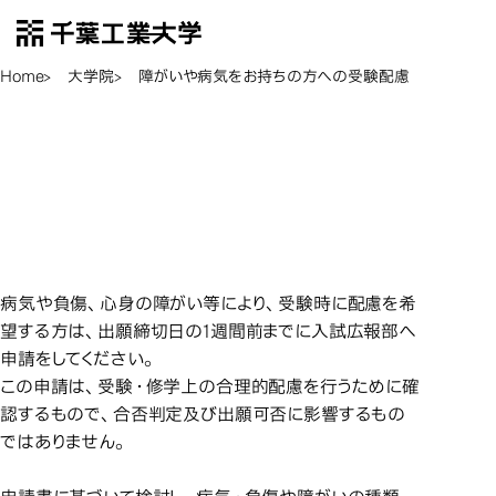
千葉工業大学
EN
Open Menu
Home
大学院
障がいや病気をお持ちの方への受験配慮
障がいや病
障がいや病気をお持ちの
障がいや病気をお持ちの
方への受験配慮
方への受験配慮
病気や負傷、心身の障がい等により、受験時に配慮を希
望する方は、出願締切日の1週間前までに入試広報部へ
申請をしてください。
この申請は、受験・修学上の合理的配慮を行うために確
認するもので、合否判定及び出願可否に影響するもの
ではありません。