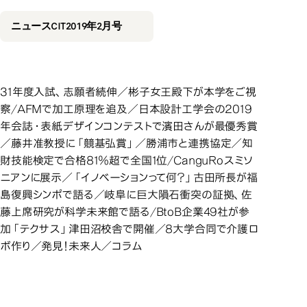
2019年2月号
ニュースCIT2019年2月号
31年度入試、志願者続伸／彬子女王殿下が本学をご視
察/AFMで加工原理を追及／日本設計工学会の2019
年会誌・表紙デザインコンテストで濱田さんが最優秀賞
／藤井准教授に「竸基弘賞」／勝浦市と連携協定／知
財技能検定で合格81％超で全国1位/CanguRoスミソ
ニアンに展示／「イノベーションって何？」古田所長が福
島復興シンポで語る／岐阜に巨大隕石衝突の証拠、佐
藤上席研究が科学未来館で語る/BtoB企業49社が参
加「テクサス」津田沼校舎で開催／8大学合同で介護ロ
ボ作り／発見！未来人／コラム
2019年1月号