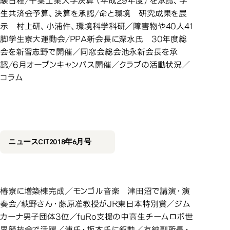
験日程/千葉工業大学決算（平成29年度）を承認、学
生共済会予算、決算を承認/命と環境 研究成果を展
示 村上研、小浦件、環境科学科研／障害物や40人41
脚学生寮大運動会/PPA新会長に深水氏 30年度総
会を新習志野で開催／同窓会総会池永新会長を承
認/6月オープンキャンパス開催／クラブの活動状況／
コラム
2018年6月号
2018年6月号
ニュースCIT2018年6月号
椿寮に増築棟完成／モンゴル音楽 津田沼で講演・演
奏会/萩野さん・藤原准教授がJR東日本特別賞／ジム
カーナ男子団体3位／fuRo支援の中高生チームロボ世
界競技会で活躍／浦氏・坂本氏に叙勲／友納副所長・