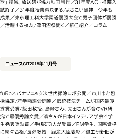
欺」撲滅、放送研が協力動画制作／31年度ＡＯ・推薦入
試終了／31年度授業料決まる/よさこい風神 今年も
成果／東京理工科大学柔道優勝大会で男子団体が優勝
／活躍する校友/津田沼祭開く／新任紹介／コラム
2018年11月号
2018年11月号
ニュースCIT2018年11月号
fuRo×パナソニック次世代掃除ロボ公開／市川市と包
括協定/産学懇談会開催／伝統技法チームが国内最優
秀賞受賞/飯田教授、島崎さん、太田さんが音のVR研
究で最優秀論文賞／森さんが日本インテリア学会で学
生発表奨励賞／手嶋研3人が受賞／PM学生、国際資格
に続々合格/長瀬教授 経産大臣表彰／総工研新旧が