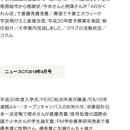
南房総市から感謝状/今井さんと柄澤さんが「ＡＲかく
れんぼ」で最優秀賞受賞／幕張で千葉工大ウィーク
宇宙飛行士と直接交信/平成30年度予算案を承認/新
任紹介／大学案内完成しました／クラブの活動状況／
コラム
2018年4月号
2018年4月号
ニュースCIT2018年4月号
平成30年度入学式/PERC松井所長が講演/Ｒ＆Ｉ15年
連続AA－/オープンキャンパスのお知らせ/卒業設計日
本一決定戦で櫻井さんが最優秀賞/信号処理の国際会
議で小木さんが学生論文賞/PM学会春季研究発表で最
優秀賞に牧野さん、優秀賞に加瀬さん五十嵐さ