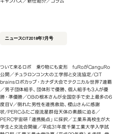
キャンパス／新任紹介／コラム
2018年7月号
2018年7月号
ニュースCIT2018年7月号
ついて来るロボ 乗り物にも変形 fuRoがCanguRo
公開／チュラロンコン大の工学部と交流協定/CIT
brainsロボカップ・カナダ大会でテクニカル世界7連覇
／男子団体組手、団体形で優勝、個人組手も3人が優
勝・準優勝／OBの根本さんが全国空手で史上最多の6
度目V／倒れた男性を連携救助、櫻山さんに感謝
状/PERCふたご座流星群母天体の素顔に迫る／
PERC宇宙研「連携拠点」に採択／工業系高校生が大
学生と交流会開催／平成31年度千葉工業大学入学試