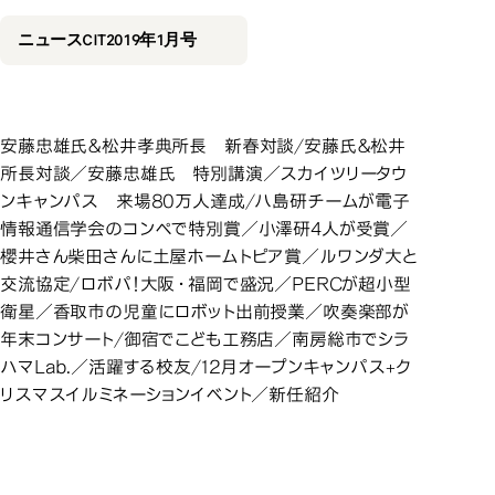
2019年1月号
ニュースCIT2019年1月号
安藤忠雄氏＆松井孝典所長 新春対談/安藤氏＆松井
所長対談／安藤忠雄氏 特別講演／スカイツリータウ
ンキャンパス 来場80万人達成/八島研チームが電子
情報通信学会のコンペで特別賞／小澤研4人が受賞／
櫻井さん柴田さんに土屋ホームトピア賞／ルワンダ大と
交流協定/ロボパ！大阪・福岡で盛況／PERCが超小型
衛星／香取市の児童にロボット出前授業／吹奏楽部が
年末コンサート/御宿でこども工務店／南房総市でシラ
ハマLab.／活躍する校友/12月オープンキャンパス+ク
リスマスイルミネーションイベント／新任紹介
2018年12月号