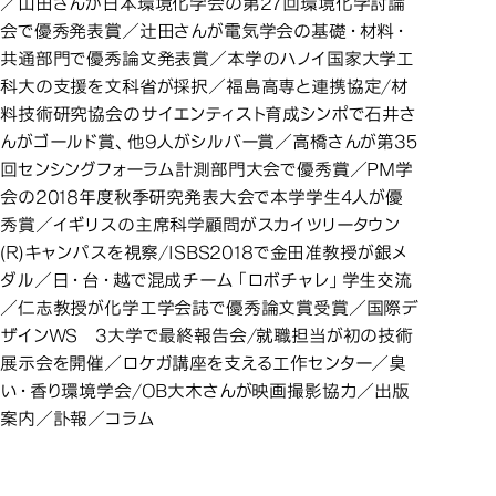
／山田さんが日本環境化学会の第27回環境化学討論
会で優秀発表賞／辻田さんが電気学会の基礎・材料・
共通部門で優秀論文発表賞／本学のハノイ国家大学工
科大の支援を文科省が採択／福島高専と連携協定/材
料技術研究協会のサイエンティスト育成シンポで石井さ
んがゴールド賞、他9人がシルバー賞／高橋さんが第35
回センシングフォーラム計測部門大会で優秀賞／PM学
会の2018年度秋季研究発表大会で本学学生4人が優
秀賞／イギリスの主席科学顧問がスカイツリータウン
(R)キャンパスを視察/ISBS2018で金田准教授が銀メ
ダル／日・台・越で混成チーム「ロボチャレ」学生交流
／仁志教授が化学工学会誌で優秀論文賞受賞／国際デ
ザインWS 3大学で最終報告会/就職担当が初の技術
展示会を開催／ロケガ講座を支える工作センター／臭
い・香り環境学会/OB大木さんが映画撮影協力／出版
案内／訃報／コラム