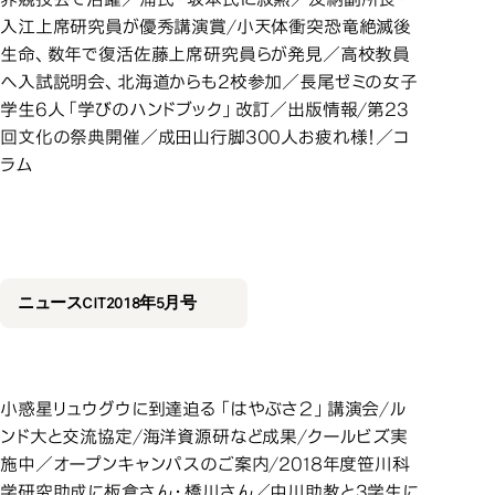
入江上席研究員が優秀講演賞/小天体衝突恐竜絶滅後
生命、数年で復活佐藤上席研究員らが発見／高校教員
へ入試説明会、北海道からも2校参加／長尾ゼミの女子
学生6人「学びのハンドブック」改訂／出版情報/第23
回文化の祭典開催／成田山行脚300人お疲れ様！／コ
ラム
2018年5月号
2018年5月号
ニュースCIT2018年5月号
小惑星リュウグウに到達迫る「はやぶさ２」講演会/ル
ンド大と交流協定/海洋資源研など成果/クールビズ実
施中／オープンキャンパスのご案内/2018年度笹川科
学研究助成に板倉さん・橋川さん／中川助教と3学生に