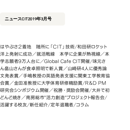
2019年3月号
2019年3月号
ニュースCIT2019年3月号
はやぶさ２着地 随所に「ＣＩＴ」技術/和田研ロケット
洋上発射に成功／就活戦線 本学に企業が熱視線／本
学志願者9万人台に／Global Cafe CIT開催/味元さ
ん畠山さんが食卓照明で新人賞／山崎研4人に優秀論
文発表賞／手嶋教授の英語発表支援に関東工学教育協
会賞／金田准教授に大学体育研修精励賞/Ｒ＆Ｄ ＰＭ
研究会シンポジウム開催／祝勝・奨励会開催/大井で初
どんど焼き／南房総市"活力創造"プロジェクト報告会/
活躍する校友/新任紹介/定年退職者/コラム
2019年2月号