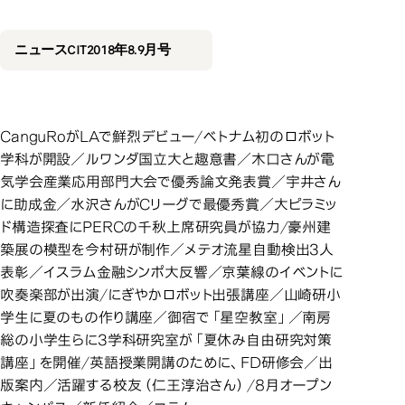
2018年8.9月号
2018年8.9月号
ニュースCIT2018年8.9月号
CanguRoがLAで鮮烈デビュー/ベトナム初のロボット
学科が開設／ルワンダ国立大と趣意書／木口さんが電
気学会産業応用部門大会で優秀論文発表賞／宇井さん
に助成金／水沢さんがCリーグで最優秀賞／大ピラミッ
ド構造探査にPERCの千秋上席研究員が協力/豪州建
築展の模型を今村研が制作／メテオ流星自動検出3人
表彰／イスラム金融シンポ大反響／京葉線のイベントに
吹奏楽部が出演/にぎやかロボット出張講座／山崎研小
学生に夏のもの作り講座／御宿で「星空教室」／南房
総の小学生らに3学科研究室が「夏休み自由研究対策
講座」を開催/英語授業開講のために、FD研修会／出
版案内／活躍する校友（仁王淳治さん）/8月オープン