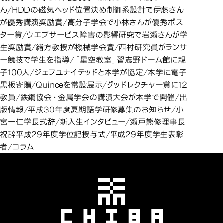
ん/HDDの磁気ヘッド位置決め制御系設計で伊藤さん
が優秀講演奨励賞/高分子学会で小林さんが優秀ポス
ター賞/ウエブサービス障害の影響研究で岩瀬さんが学
生奨励賞/緒方教授が機械学会賞/西村研究員がランサ
ー競技で学生を指導/「星空教室」習志野ドーム館に親
子100人/ジェフユナイテッドと本学が協定/本学に電子
黒板寄贈/Quinceを常設展示/グッドレクチャー賞に12
教員/鉄鋼協会・金属学会の講演大会が本学で開催/出
版情報/平成30年度夏期語学研修募集のお知らせ/小
宮一仁学長式辞/新入生インタビュー/瀬戸熊修理事長
祝辞平成29年度学位記授与式/平成29年度学生表彰
者/コラム
千葉工業大学