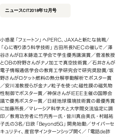
2018年12月号
ニュースCIT2018年12月号
小惑星「フェートン」へPERC、JAXAと新たな挑戦/
「心に寄り添う科学技術」古田所長ＮＥＣの催しで／澤
谷さんが日本鋳造工学会で学生優秀講演賞／菅准教授
とＯＢの狩野さんがナノ加工で真空技術賞／石井さんが
電子情報通信学会の教育工学研究会で研究奨励賞/坂
野さんがロケット燃料の熱分解挙動解析でポスター賞
／安川准教授らが金ナノ粒子を使った磁性膜の磁気物
性制御でポスター賞／神保さんがＩＥＥＥ主催の国際会
議で優秀ポスター賞／日経地球環境技術賞の最優秀賞
に加藤所長／マレーシア科学大と大学間交流協定に調
印／教育功労者に竹内秀一氏・皆川真由美氏・村越祐
子氏の3名/日欧「Beyond5G」開発始動／サイバーセ
キュリティ、産官学インターンシップ開く／「電話de詐