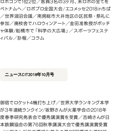
ロボコンで1位2位／客員3名の3ヶ月、未ロボの全てを
ベトナムへ／ロボプロ全国大会/エコメッセ2018inちば
／世界湖沼会議／南房総市大井地区の区民祭・祭礼に
参加／廃校舎でハロウィンアート／金田准教授がボッチ
ャ体験/船橋市で「科学の大広場」／スポーツフェステ
ィバル／訃報／コラム
2018年10月号
2018年10月号
ニュースCIT2018年10月号
御宿でロケット4機打ち上げ／世界大学ランキング本学
が３年連続ランクイン/坂野さんが火薬学会の2018年
度春季研究発表会で優秀講演賞を受賞／吉崎さんが日
本鉄鋼協会の第76回秋季講演大会で優秀講演賞受賞