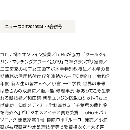
2020年4・
2020年4・5合併号
ニュースCIT2020年4・5合併号
コロナ禍でオンライン授業／fuRoが協力 「クールジャ
パン・マッチングアワード2019」で準グランプリ獲得／
三笠宮家の彬子女王殿下が本学特別教授に／本学の長
期債務の信用格付け17年連続AA－「安定的」／令和２
年度 新入生の皆さんへ／小宮 一仁学長 世界の未来
は皆さんの双肩に／瀬戸熊 修理事長 夢あってこそ生ま
れる新技術／和田研 新型エンジン搭載ロケット打ち上
げ成功／知能メディア工学科森ゼミ 「千葉県の農作物
を海外へ」がビジネスアイデア賞を受賞／fuRo＋パナ
ソニック 連携家電１号 掃除ロボ「ルーロ」発売／小浦
研が被膜研究や水処理技術等で受賞相次ぐ／大多喜