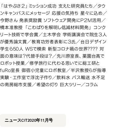
「はやぶさ２」ミッション成功 支えた研究員たち／タウ
ンキャンパスにメッセージ 応援の気持ち 星々に込め／
今野さん 発表奨励賞 ソフトウェア開発にＰ２Ｍ活用／
橋本准教授 「こわばりを解明し低減材料開発」 コンク
リート技術で学会賞／土木学会 学術講演会で院生３人
が優秀論文賞／教育功労者表彰に３氏／台日デザイン
学生ら50人 WSで模索 新型コロナ禍の世界???? 対
面の意味は？代替手段は？／先川原室長、薬園台高で
ロボット授業／修学旅行に代わる思いでに総工研と
fuRo室長 御宿小児童にロボ教室／半沢教授らが指導
実験・工作室で浮沈子作り／飲料水 バス輸送 水不足
の南房総市支援／希望の灯り 巨大ツリー／コラム
2020年11月号
2020年11月号
ニュースCIT2020年11月号