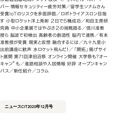
パー 情報セキュリティー疲労対策／留学生ソナムさん
受賞ＩoＴのリスクを多面評価／ロボトライアスロン目指
す 小型ロケット洋上発射 ２日で５機成功／和田主席研
究員 中小企業展ではやぶさ２の挑戦語る／信川准教
授ら 脳波で初検出 高齢者の創造性 脳内で連携／有本
准教授が受賞 現実と仮想 融合するには／九十九里小
出前講座に歓声 水ロケット飛んだ！／「開拓」掲げサイ
ト展開 第71回津田沼祭 オンライン開催 大学祭も?オー
キャン”も／進路相談や入試情報 好評 オープンキャン
パス／新任紹介／コラム
2020年12月号
2020年12月号
ニュースCIT2020年12月号