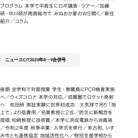
プログラム 本学で中高生にロボ講演・ツアー／加藤
研・中川研が南房総市で みねおか夏のＷＳ開く／新任
紹介／コラム
2020年8・
2020年8・9合併号
ニュースCIT2020年8・9合併号
後期 全学科で対面授業 学生・教職員にPCR検査実施
へ／ウィズコロナ 本学の対応／成層圏でロケット発射
へ 和田研 実証実験に世界初成功 大気球で吊り「地
上で」より低費用／名誉教授に２氏／防災に新概念を
提唱 松崎教授に技術賞／本学に京成電鉄から消毒液
／令和２年度 秋季卒業・入学式を挙行／多古町、いす
み市とも連携協定 地域活性化へ／特別支援学校から