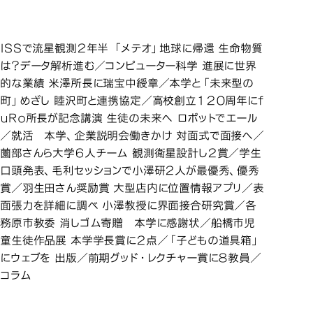
ＩＳＳで流星観測２年半 「メテオ」地球に帰還 生命物質
は？データ解析進む／コンピューター科学 進展に世界
的な業績 米澤所長に瑞宝中綬章／本学と「未来型の
町」めざし 睦沢町と連携協定／高校創立１２０周年にｆ
ｕＲｏ所長が記念講演 生徒の未来へ ロボットでエール
／就活 本学、企業説明会働きかけ 対面式で面接へ／
薗部さんら大学６人チーム 観測衛星設計し２賞／学生
口頭発表、毛利セッションで小澤研２人が最優秀、優秀
賞／羽生田さん奨励賞 大型店内に位置情報アプリ／表
面張力を詳細に調べ 小澤教授に界面接合研究賞／各
務原市教委 消しゴム寄贈 本学に感謝状／船橋市児
童生徒作品展 本学学長賞に２点／「子どもの道具箱」
にウェブを 出版／前期グッド・レクチャー賞に８教員／
コラム