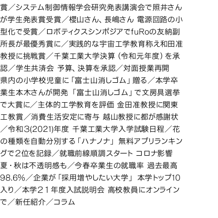
賞／システム制御情報学会研究発表講演会で照井さん
が学生発表賞受賞／櫻山さん、長嶋さん 電源回路の小
型化で受賞／ロボティクスシンポジアでfuRoの友納副
所長が最優秀賞に／実践的な宇宙工学教育称え和田准
教授に挑戦賞／千葉工業大学決算（令和元年度）を承
認／学生共済会 予算、決算を承認／対面授業再開
県内の小学校児童に「富士山消しゴム」贈る／本学卒
業生本木さんが開発 「富士山消しゴム」で文房具選挙
で大賞に／主体的工学教育を評価 金田准教授に関東
工教賞／消費生活安定に寄与 越山教授に都が感謝状
／令和３(2021)年度 千葉工業大学入学試験日程／花
の種類を自動分別する「ハナノナ」 無料アプリランキン
グで２位を記録／就職前線順調スタート コロナ影響
夏・秋は不透明感も／今春卒業生の就職率 過去最高
98.6％／企業が「採用増やしたい大学」 本学トップ10
入り／本学２１年度入試説明会 高校教員にオンライン
で／新任紹介／コラム