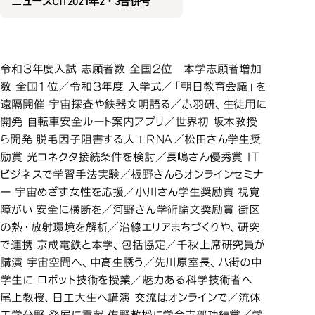
ニュースCIT2021年2・3合併号
令和３年度入試 志願者数 全国２位 本学志願者増加
数 全国１位／令和３年度 入学式／「朝日教育会議」を
遠隔開催 宇宙探査や鉄器文明語る／赤羽研、生徒用に
開発 自転車安全ルート案内アプリ／世界初 坂本教授
ら開発 脱毛因子阻害する人工ＲＮＡ／松田さん学生奨
励賞 光コネクタ接続条件を検討／長嶋さん優秀賞 ＩＴ
ビジネスで学習手法実験／板野さんらオンラインセミナ
ー 宇宙めざす女性を応援／小川さん学生奨励賞 視覚
障がい 安全に横断を／河野さん学術論文奨励賞 街区
の熱・放射環境を解析／沿線エリアまちづくりや、研究
で連携 京成電鉄と本学、包括協定／千秋上席研究員が
講演 宇宙空間へ、中高生誘う／先川原室長、八街の中
学生に ロボット技術を授業／魅力ある科学技術者へ
尾上教授、日工大生へ講演 交流はオンラインで／流体