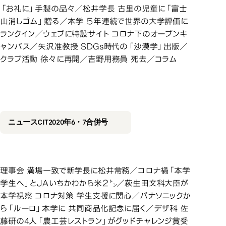
「お礼に」手製の品々／松井学長 古里の児童に「富士
山消しゴム」贈る／本学 ５年連続で世界の大学評価に
ランクイン／ウェブに特設サイト コロナ下のオープンキ
ャンパス／矢沢准教授 SDGs時代の「沙漠学」出版／
クラブ活動 徐々に再開／吉野用務員 死去／コラム
2020年6・
2020年6・7合併号
ニュースCIT2020年6・7合併号
理事会 満場一致で新学長に松井常務／コロナ禍「本学
学生へ」とＪＡいちかわから米２㌧／萩生田文科大臣が
本学視察 コロナ対策 学生支援に関心／パナソニックか
ら「ルーロ」本学に 共同商品化記念に届く／デザ科 佐
藤研の4人「農工芸レストラン」がグッドチャレンジ賞受