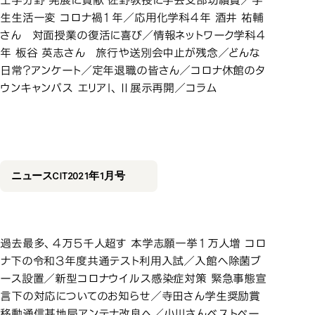
工学分野 発展に貢献 佐野教授に学会支部功績賞／学
生生活一変 コロナ禍１年／応用化学科４年 酒井 祐輔
さん 対面授業の復活に喜び／情報ネットワーク学科４
年 板谷 英志さん 旅行や送別会中止が残念／どんな
日常？アンケート／定年退職の皆さん／コロナ休館のタ
ウンキャンパス エリアＩ、Ⅱ展示再開／コラム
2021年1月号
2021年1月号
ニュースCIT2021年1月号
過去最多、４万５千人超す 本学志願一挙１万人増 コロ
ナ下の令和３年度共通テスト利用入試／入館へ除菌ブ
ース設置／新型コロナウイルス感染症対策 緊急事態宣
言下の対応についてのお知らせ／寺田さん学生奨励賞
移動通信基地局アンテナ改良へ／小川さんベストペー