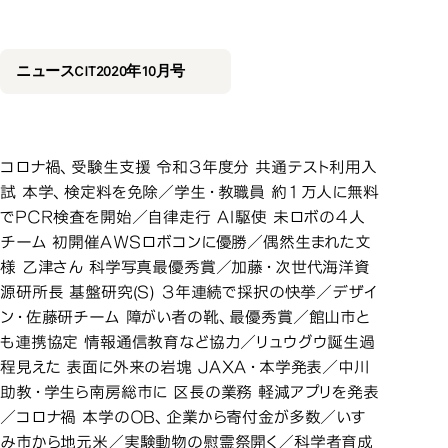
2020年10月号
2020年10月号
ニュースCIT2020年10月号
コロナ禍、受験生支援 令和３年度分 共通テスト利用入
試 本学、検定料を免除／学生・教職員 約１万人に無料
でＰＣＲ検査を開始／自律走行 ＡＩ駆使 未ロボの４人
チーム 初開催ＡＷＳロボコンに優勝／偶然生まれた文
様 乙津さん 科学写真最優秀賞／加藤・次世代海洋資
源研所長 基盤研究(Ｓ) ３年連続で採択の快挙／デザイ
ン・佐藤研チーム 障がい者の靴、最優秀賞／館山市と
も連携協定 情報通信教育など協力／リュウグウ誕生過
程見えた 表面に外来の岩塊 ＪＡＸＡ・本学発表／中川
助教・学生ら南房総市に 区長の業務 軽減アプリを発表
／コロナ禍 本学のＯＢ、企業から寄付金が多数／いす
み市から地元米／実験動物の慰霊祭開く／科学者育成