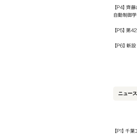
【P4】齊
自動制御学
【P5】第4
【P6】新
20
ニュースC
【P1】千