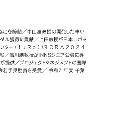
協定を締結／中山准教授の開発した車い
メダル獲得に貢献／上田教授が日本ロボッ
u R o ）がI C R A 2 0 2 4
貢献／信川創教授がINNSシニア会員に昇
ンが提供／プロジェクトマネジメントの国際
若手奨励賞を受賞／ 令和7 年度 千葉
合併号