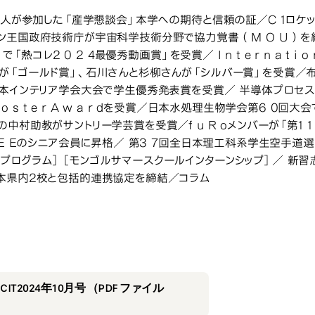
73人が参加した「産学懇談会」本学への期待と信頼の証／C 1ロ
ン王国政府技術庁が宇宙科学技術分野で協力覚書（ M O U ）
 で「熱コレ2 0 2 4最優秀動画賞」を受賞／ I n t e r n a t i o n a l
が「ゴールド賞」、石川さんと杉柳さんが「シルバー賞」を受賞／
本インテリア学会大会で学生優秀発表賞を受賞／ 半導体プロセスに関する
v eP o s t e r A w a r dを受賞／日本水処理生物学会第6
の中村助教がサントリー学芸賞を受賞／f u R oメンバーが「第1 
E E Eのシニア会員に昇格／ 第3 7回全日本理工科系学生空手
プログラム］［モンゴルサマースクールインターンシップ］／ 新習志
本県内2校と包括的連携協定を締結／コラム
2024年10月号
4年10月号
IT2024年10月号 （PDF ファイル
）