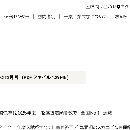
お問い合わせ
アク
研究センター
訪問者別
千葉工業大学について
お知ら
24年度
2025年3月号
25年3月号
IT3月号 （PDF ファイル 1.29MB）
史的快挙！2025年度一般選抜志願者数で「全国No.1」達成
学2 0 2 5 年度入試がすべて無事に終了／ 臨界期のメカニズム