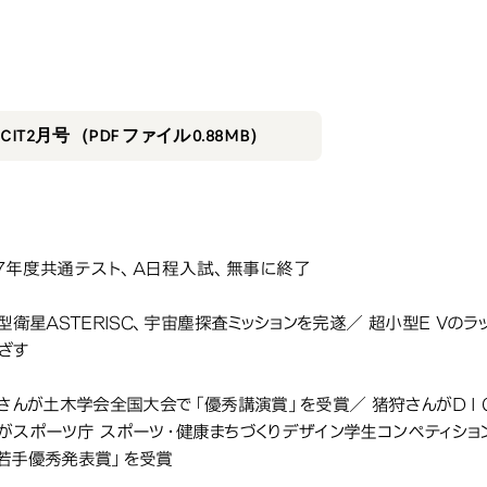
2025年2月号
25年2月号
IT2月号 （PDF ファイル 0.88MB）
和7年度共通テスト、A日程入試、無事に終了
小型衛星ASTERISC、宇宙塵探査ミッションを完遂／ 超小型E V
ざす
さんが土木学会全国大会で「優秀講演賞」を受賞／ 猪狩さんがD I C O
がスポーツ庁 スポーツ・健康まちづくりデザイン学生コンペティショ
若手優秀発表賞」を受賞