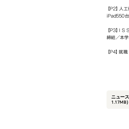
【P2】人
iPad55
【P3】I
締結／本学
【P4】就
202
ニュースC
1.17MB