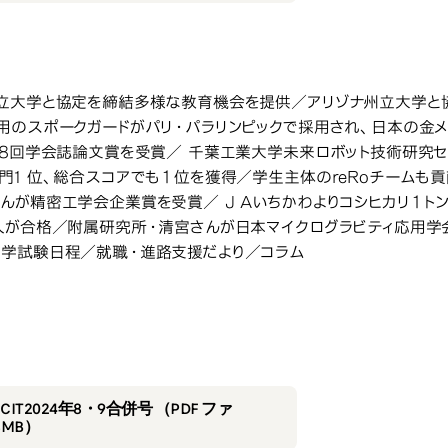
立大学と協定を締結多様な教育機会を提供／アリゾナ州立大学と
用のスポークガードがパリ・パラリンピックで採用され、日本の金
8回学会誌論文賞を受賞／ 千葉工業大学未来ロボット技術研究センター（ f 
門1 位、総合スコアでも１位を獲得／学生主体のreRoチームも
んが精密工学会企業賞を受賞／ J Aいちかわよりコシヒカリ１ト
人が合格／附属研究所・清宮さんが日本マイクログラビティ応用学会
学試験日程／就職・進路支援だより／コラム
2024年8・9
24年8・9合併号
IT2024年8・9合併号 （PDF ファ
8MB）