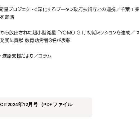
工衛星プロジェクトで深化するブータン政府技術庁との連携／千葉工業大学
0台を寄贈
 S Sから放出された超小型衛星「YOMO G I」初期ミッションを達
発展に貢献 教育功労者3名が表彰
職・進路支援だより／コラム
2024年12月号
4年12月号
IT2024年12月号 （PDF ファイル
）