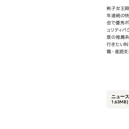
彬子女王殿
年連続の快
会で優秀ポ
ュリティバ
度の推薦系
行きたい科
職・進路支
202
ニュースC
1.63MB