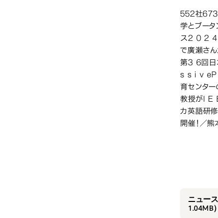
552社6
学とブータ
ス2 0 2 4
で廣瀬さん
第3 6回日
s s i 
育センター
教授がI 
カ英語研修
開催！／熊
202
ニュースC
1.04MB