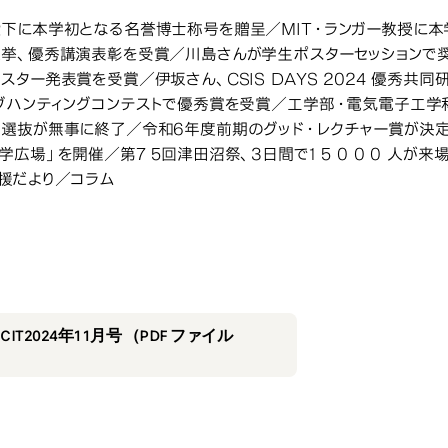
下に本学初となる名誉博士称号を贈呈／MIT・ランガー教授に本
挙、優秀講演表彰を受賞／川島さんが学生ポスターセッションで
スター発表賞を受賞／伊坂さん、CSIS DAYS 2024 優秀共
グハンティングコンテストで優秀賞を受賞／工学部・電気電子工
選抜が無事に終了／令和6年度前期のグッド・レクチャー賞が決定
学広場」を開催／第7 5回津田沼祭、3日間で1 5 0 0 0 人
援だより／コラム
2024年11月号
4年11月号
IT2024年11月号 （PDF ファイル
）