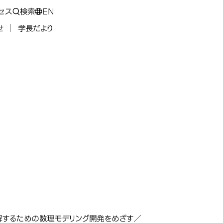
セス
検索
EN
せ
学長だより
を理解するための数理モデリング開発をめざす／