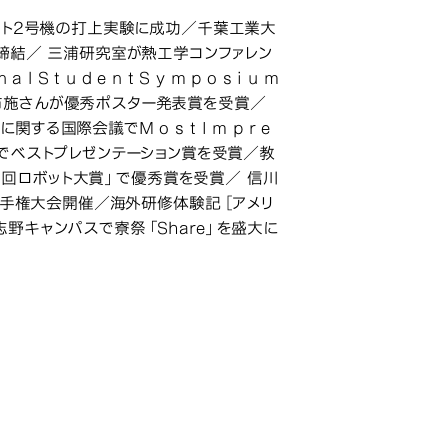
ケット2号機の打上実験に成功／千葉工業大
を締結／ 三浦研究室が熱工学コンファレン
 S t u d e n t S y m p o s i u m
布施さんが優秀ポスター発表賞を受賞／
国際会議でM o s t I m p r e
 0回大会でベストプレゼンテーション賞を受賞／教
1 回ロボット大賞」で優秀賞を受賞／ 信川
道選手権大会開催／海外研修体験記［アメリ
野キャンパスで寮祭「Share」を盛大に