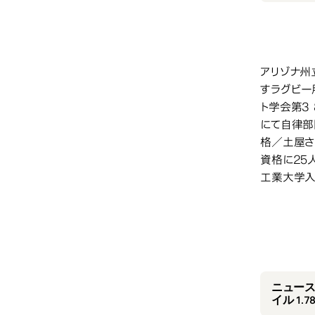
アリゾナ州
すラグビー
ト学会第3 
にて自律部
格／土屋さ
資格に25
工業大学入
20
ニュースC
イル 1.7