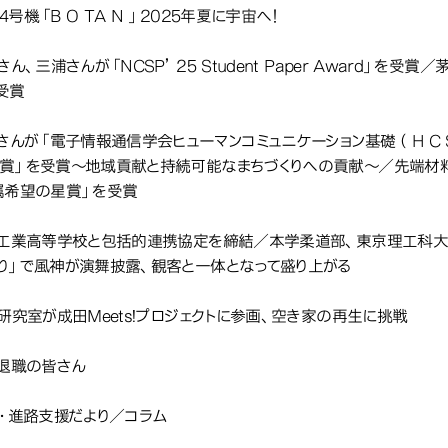
号機「B O TA N 」2025年夏に宇宙へ！
さん、三浦さんが「NCSP’25 Student Paper Award」を
受賞
澤さんが「電子情報通信学会ヒューマンコミュニケーション基礎（ H C
賞」を受賞〜地域貢献と持続可能なまちづくりへの貢献〜／先端材
属希望の星賞」を受賞
形工業高等学校と包括的連携協定を締結／本学柔道部、東京理工科
り」で風神が演舞披露、観客と一体となって盛り上がる
島研究室が成田Meets!プロジェクトに参画、空き家の再生に挑戦
年退職の皆さん
職・進路支援だより／コラム