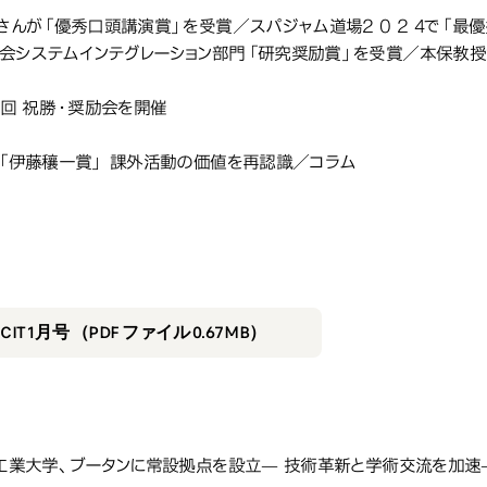
藤さんが「優秀口頭講演賞」を受賞／スパジャム道場2 0 2 4で「
会システムインテグレーション部門「研究奨励賞」を受賞／本保教授
2回 祝勝・奨励会を開催
設「伊藤穰一賞」 課外活動の価値を再認識／コラム
2025年1月号
25年1月号
IT1月号 （PDF ファイル 0.67MB）
葉工業大学、ブータンに常設拠点を設立— 技術革新と学術交流を加速