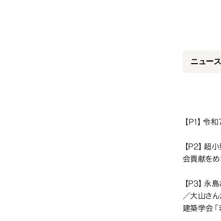
20
ニュースC
【P1】令
【P2】超
会貢献をめ
【P3】永島
／大山さん
建築学会「