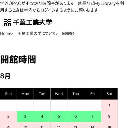
学外OPACが不安定な時間帯があります。延長などMyLibraryを利
用するときは学内からログインするようにお願いします
千葉工業大学
EN
Open Menu
Home
千葉工業大学について
図書館
図書館
図書館
開館時間
8月