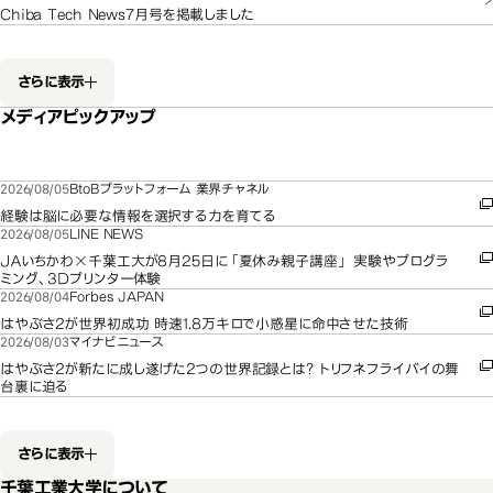
Chiba Tech News7月号を掲載しました
さらに表示
メディアピックアップ
2026/08/05
BtoBプラットフォーム 業界チャネル
経験は脳に必要な情報を選択する力を育てる
2026/08/05
LINE NEWS
ＪＡいちかわ×千葉工大が8月25日に「夏休み親子講座」 実験やプログラ
ミング、3Ｄプリンター体験
2026/08/04
Forbes JAPAN
はやぶさ2が世界初成功 時速1.8万キロで小惑星に命中させた技術
2026/08/03
マイナビニュース
はやぶさ2が新たに成し遂げた2つの世界記録とは? トリフネフライバイの舞
台裏に迫る
さらに表示
千葉工業大学について